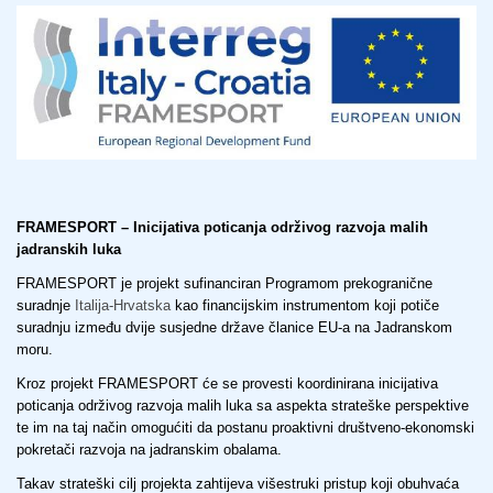
FRAMESPORT – Inicijativa poticanja održivog razvoja malih
jadranskih luka
FRAMESPORT je projekt sufinanciran Programom prekogranične
suradnje
Italija-Hrvatska
kao financijskim instrumentom koji potiče
suradnju između dvije susjedne države članice EU-a na Jadranskom
moru.
Kroz projekt FRAMESPORT će se provesti koordinirana inicijativa
poticanja održivog razvoja malih luka sa aspekta strateške perspektive
te im na taj način omogućiti da postanu proaktivni društveno-ekonomski
pokretači razvoja na jadranskim obalama.
Takav strateški cilj projekta zahtijeva višestruki pristup koji obuhvaća