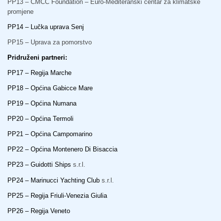
PP13 – CMCC Foundation – Euro-Mediteranski centar za klimatske
promjene
PP14 – Lučka uprava Senj
PP15 – Uprava za pomorstvo
Pridruženi partneri:
PP17 – Regija Marche
PP18 – Općina Gabicce Mare
PP19 – Općina Numana
PP20 – Općina Termoli
PP21 – Općina Campomarino
PP22 – Općina Montenero Di Bisaccia
PP23 – Guidotti Ships
s.r.l.
PP24 – Marinucci Yachting Club
s.r.l.
PP25 – Regija Friuli-Venezia Giulia
PP26 – Regija Veneto