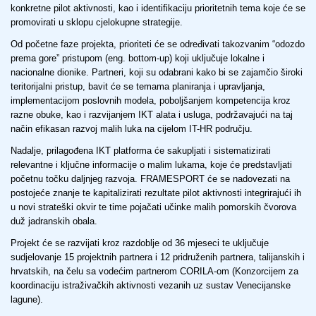
konkretne pilot aktivnosti, kao i identifikaciju prioritetnih tema koje će se
promovirati u sklopu cjelokupne strategije.
Od početne faze projekta, prioriteti će se određivati takozvanim “odozdo
prema gore” pristupom (eng. bottom-up) koji uključuje lokalne i
nacionalne dionike. Partneri, koji su odabrani kako bi se zajamčio široki
teritorijalni pristup, bavit će se temama planiranja i upravljanja,
implementacijom poslovnih modela, poboljšanjem kompetencija kroz
razne obuke, kao i razvijanjem IKT alata i usluga, podržavajući na taj
način efikasan razvoj malih luka na cijelom IT-HR području.
Nadalje, prilagođena IKT platforma će sakupljati i sistematizirati
relevantne i ključne informacije o malim lukama, koje će predstavljati
početnu točku daljnjeg razvoja. FRAMESPORT će se nadovezati na
postojeće znanje te kapitalizirati rezultate pilot aktivnosti integrirajući ih
u novi strateški okvir te time pojačati učinke malih pomorskih čvorova
duž jadranskih obala.
Projekt će se razvijati kroz razdoblje od 36 mjeseci te uključuje
sudjelovanje 15 projektnih partnera i 12 pridruženih partnera, talijanskih i
hrvatskih, na čelu sa vodećim partnerom CORILA-om (Konzorcijem za
koordinaciju istraživačkih aktivnosti vezanih uz sustav Venecijanske
lagune).