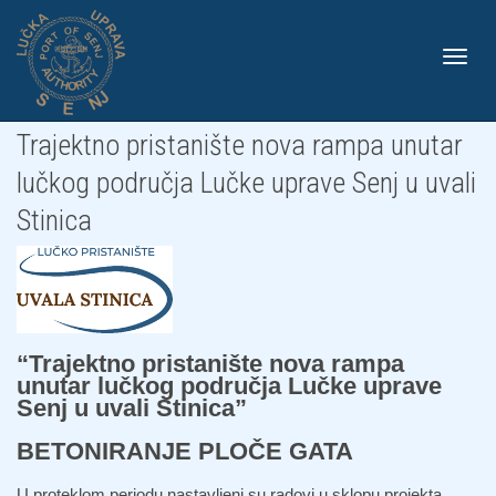
Toggle
Trajektno pristanište nova rampa unutar
lučkog područja Lučke uprave Senj u uvali
Stinica
naviga
“Trajektno pristanište nova rampa
unutar lučkog područja Lučke uprave
Senj u uvali Stinica”
BETONIRANJE PLOČE GATA
U proteklom periodu nastavljeni su radovi u sklopu projekta