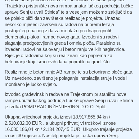
“Trajektno pristanište nova rampa unutar lučkog područja Lučke
uprave Senj u uvali Stinica” te s veseljem možemo zaključiti da
se polako bliži dan završetka realizacije projekta. Unazad
nekoliko mjeseci završeni su radovi na pripremi ležaja
postojećeg obalnog zida za montažu prednapregnutih
elemenata platoa i rampe novog gata. Izvedeni su radovi
slaganja predgotovljenih greda i omnia ploča. Paralelno su
izvedeni radovi na šalovanju i betoniranju velikih naglavnica.
Riječ je o radovima koji su realizirani kao priprema za
betoniranje koje smo ovih dana popratili na gradilištu.
Realizirano je betoniranje AB rampe te su betonirane ploče gata.
Uz navedeno, završeno je polaganje instalacija struje i vode i
montirano je lučko svjetlo.
Izvođač građevinskih radova na Trajektnom pristaništu nove
rampe unutar lučkog područja Lučke uprave Senj u uvali Stinica
je tvrtka POMGRAD INŽENJERING D.O.O. Split.
Ukupna vrijednost projekta iznosi 18.917.865,94 kn /
2.510.832,30 EUR , a ukupni prihvatljivi troškovi iznose
16.080.186,04 kn / 2.134.207,45 EUR. Ukupno trajanje projekta
iznosi 30 mjeseci. Nositelj projekta je Lučka uprava Senj.