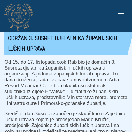
Toggle
ODRŽAN 3. SUSRET DJELATNIKA ŽUPANIJSKIH
LUČKIH UPRAVA
naviga
Od 15. do 17. listopada otok Rab bio je domaćin 3.
Susreta djelatnika županijskih lučkih uprava u
organizaciji Zajednice županijskih lučkih uprava. Tri
dana druženja, rada i zabave u novootvorenom Arba
Resort Valamar Collection okupila su stotinjak
sudionika iz cijele Hrvatske – djelatnike županijskih
lučkih uprava, predstavnike Ministarstva mora, prometa
i infrastrukture i Primorsko-goranske županije.
Središnji dan Susreta započeo je skupštinom Zajednice
lučkih uprava kojom je predsjedao Mario Kružić,
predsjednik Zajednice županijskih lučkih uprava i na
kojoj su podnesi izvještaji te predstavljeni brojni planovi