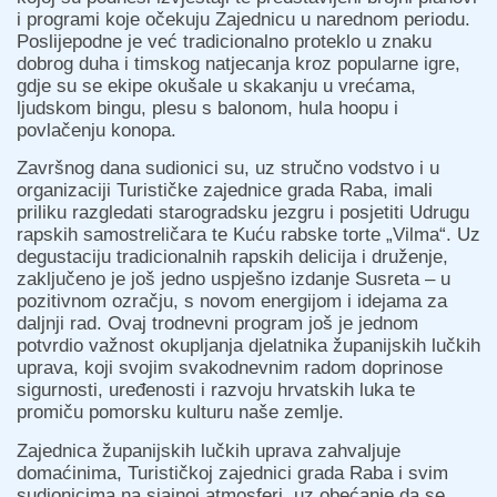
i programi koje očekuju Zajednicu u narednom periodu.
Poslijepodne je već tradicionalno proteklo u znaku
dobrog duha i timskog natjecanja kroz popularne igre,
gdje su se ekipe okušale u skakanju u vrećama,
ljudskom bingu, plesu s balonom, hula hoopu i
povlačenju konopa.
Završnog dana sudionici su, uz stručno vodstvo i u
organizaciji Turističke zajednice grada Raba, imali
priliku razgledati starogradsku jezgru i posjetiti Udrugu
rapskih samostreličara te Kuću rabske torte „Vilma“. Uz
degustaciju tradicionalnih rapskih delicija i druženje,
zaključeno je još jedno uspješno izdanje Susreta – u
pozitivnom ozračju, s novom energijom i idejama za
daljnji rad. Ovaj trodnevni program još je jednom
potvrdio važnost okupljanja djelatnika županijskih lučkih
uprava, koji svojim svakodnevnim radom doprinose
sigurnosti, uređenosti i razvoju hrvatskih luka te
promiču pomorsku kulturu naše zemlje.
Zajednica županijskih lučkih uprava zahvaljuje
domaćinima, Turističkoj zajednici grada Raba i svim
sudionicima na sjajnoj atmosferi, uz obećanje da se