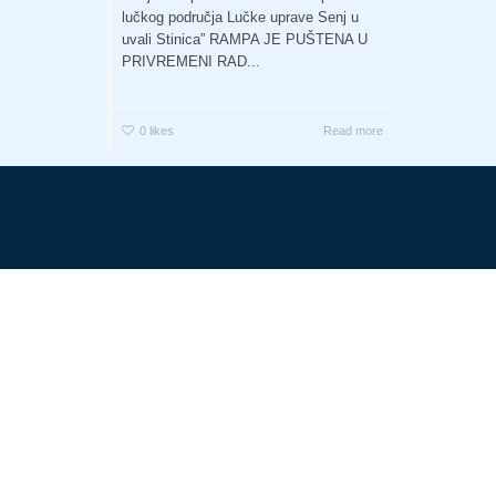
lučkog područja Lučke uprave Senj u
uvali Stinica” RAMPA JE PUŠTENA U
PRIVREMENI RAD...
0
likes
Read more