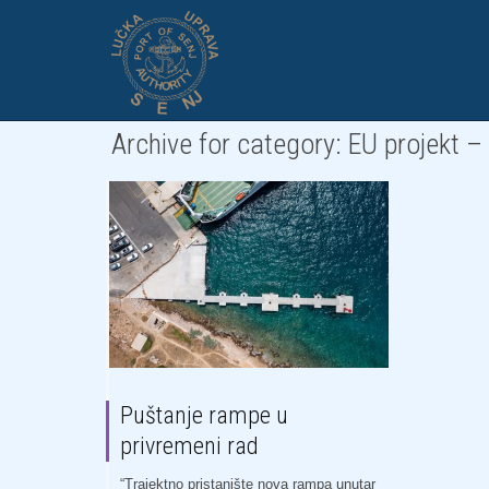
Archive for category: EU projekt 
Puštanje rampe u
privremeni rad
“Trajektno pristanište nova rampa unutar